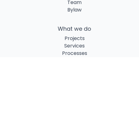
Team
Bylaw
What we do
Projects
Services
Processes
Partners
Data
Overview
Preview
APIs
FAQ
Documentation
Support Us